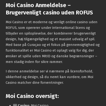
Moi Casino Anmeldelse –
Brugervenligt casino uden ROFUS
Moi Casino er et moderne og venligt online casino uden
ROFUS, som opererer under international licens og
tilbyder en spiloplevelse, der kombinerer brugervenligt
design, høj tilgængelighed og et massivt udvalg af spil.
Med base på Curaçao og et fokus på gennemsigtighed og
funktionalitet er Moi Casino et oplagt valg for dig, der
ønsker at spille uden MitID og danske begrænsninger –
men stadig inden for sikre rammer.
I denne anmeldelse ser vi nærmere på licensforhold,
sikkerhed og design, så du nemt kan vurdere, om Moi
Casino matcher dine forventninger.
Moi Casino oversigt:
🎰
Casino
: Moi Casino