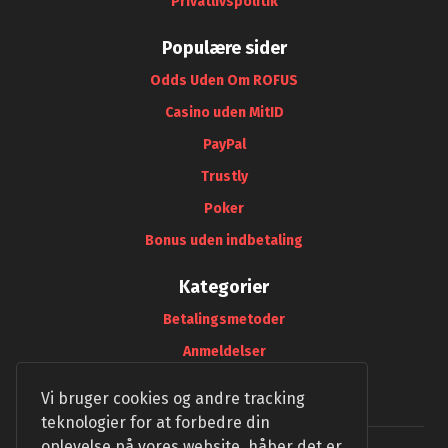
Privatlivspolitik
Populære sider
Odds Uden Om ROFUS
Casino uden MitID
PayPal
Trustly
Poker
Bonus uden indbetaling
Kategorier
Betalingsmetoder
Anmeldelser
Vi bruger cookies og andre tracking
teknologier for at forbedre din
oplevelse på vores website, håber det er