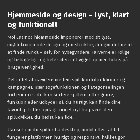
Hjemmeside og design – Lyst, klart
og funktionelt
Moi Casinos hjemmeside imponerer med sit lyse,
imødekommende design og en struktur, der gør det nemt
at finde rundt – selv for nybegyndere. Farverne er rolige
og behagelige, og hele siden er bygget op med fokus på
brugervenlighed.
Det er let at navigere mellem spil, kontofunktioner og
kampagner. Især søgefunktionen og kategoriseringen
fortjener ros: du kan sortere spillene efter genre,
funktion eller udbyder, så du hurtigt kan finde dine
favoritspil eller opdage noget nyt fra præcis den
spiludvikler, du bedst kan lide.
Uanset om du spiller fra desktop, mobil eller tablet,
fungerer platformen hurtigt og responsivt, hvilket gør