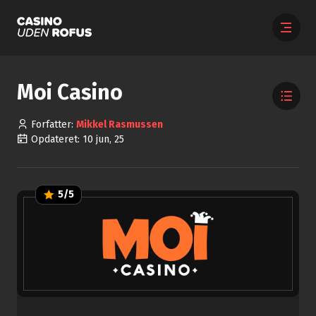
Moi Casino
Forfatter:
Mikkel Rasmussen
Opdateret: 10 jun, 25
5/5