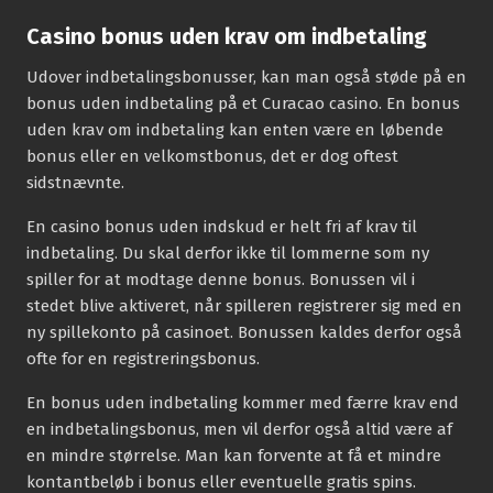
Casino bonus uden krav om indbetaling
Udover indbetalingsbonusser, kan man også støde på en
bonus uden indbetaling på et Curacao casino. En bonus
uden krav om indbetaling kan enten være en løbende
bonus eller en velkomstbonus, det er dog oftest
sidstnævnte.
En casino bonus uden indskud er helt fri af krav til
indbetaling. Du skal derfor ikke til lommerne som ny
spiller for at modtage denne bonus. Bonussen vil i
stedet blive aktiveret, når spilleren registrerer sig med en
ny spillekonto på casinoet. Bonussen kaldes derfor også
ofte for en registreringsbonus.
En bonus uden indbetaling kommer med færre krav end
en indbetalingsbonus, men vil derfor også altid være af
en mindre størrelse. Man kan forvente at få et mindre
kontantbeløb i bonus eller eventuelle gratis spins.