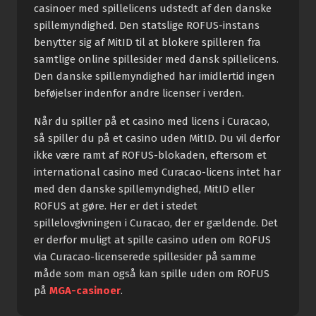
casinoer med spillelicens udstedt af den danske
spillemyndighed. Den statslige ROFUS-instans
benytter sig af MitID til at blokere spilleren fra
samtlige online spillesider med dansk spillelicens.
Den danske spillemyndighed har imidlertid ingen
beføjelser indenfor andre licenser i verden.
Når du spiller på et casino med licens i Curacao,
så spiller du på et casino uden MitID. Du vil derfor
ikke være ramt af ROFUS-blokaden, eftersom et
international casino med Curacao-licens intet har
med den danske spillemyndighed, MitID eller
ROFUS at gøre. Her er det i stedet
spillelovgivningen i Curacao, der er gældende. Det
er derfor muligt at spille casino uden om ROFUS
via Curacao-licenserede spillesider på samme
måde som man også kan spille uden om ROFUS
på
MGA-casinoer
.