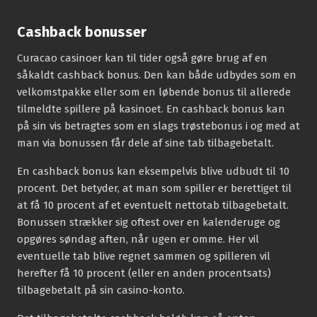
Cashback bonusser
Curacao casinoer kan til tider også gøre brug af en
såkaldt cashback bonus. Den kan både udbydes som en
velkomstpakke eller som en løbende bonus til allerede
tilmeldte spillere på kasinoet. En cashback bonus kan
på sin vis betragtes som en slags trøstebonus i og med at
man via bonussen får dele af sine tab tilbagebetalt.
En cashback bonus kan eksempelvis blive udbudt til 10
procent. Det betyder, at man som spiller er berettiget til
at få 10 procent af et eventuelt nettotab tilbagebetalt.
Bonussen strækker sig oftest over en kalenderuge og
opgøres søndag aften, når ugen er omme. Her vil
eventuelle tab blive regnet sammen og spilleren vil
herefter få 10 procent (eller en anden procentsats)
tilbagebetalt på sin casino-konto.