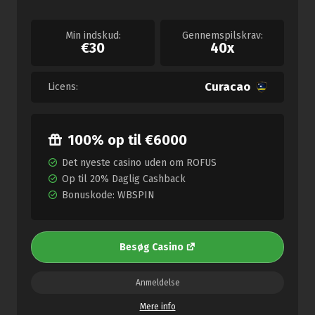
Min indskud:
Gennemspilskrav:
€30
40x
Curacao
Licens:
100% op til €6000
Det nyeste casino uden om ROFUS
Op til 20% Daglig Cashback
Bonuskode: WBSPIN
Besøg Casino
Anmeldelse
Mere info