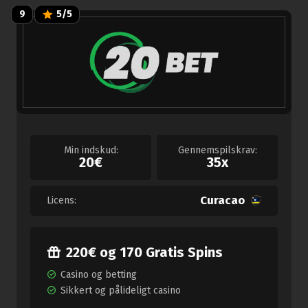
9
5/5
Min indskud:
Gennemspilskrav:
20€
35x
Curacao
Licens:
220€ og 170 Gratis Spins
Casino og betting
Sikkert og pålideligt casino