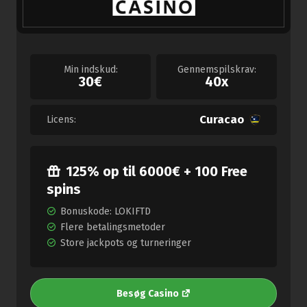
Min indskud:
Gennemspilskrav:
30€
40x
Curacao
Licens:
125% op til 6000€ + 100 Free
spins
Bonuskode: LOKIFTD
Flere betalingsmetoder
Store jackpots og turneringer
Besøg Casino