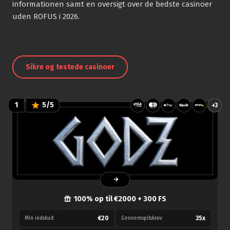
informationen samt en oversigt over de bedste casinoer
uden ROFUS i 2026.
Sikre og testede casinoer
5/5
+3
100% op til €2000 + 300 FS
€20
35x
Min indskud:
Gennemspilskrav: