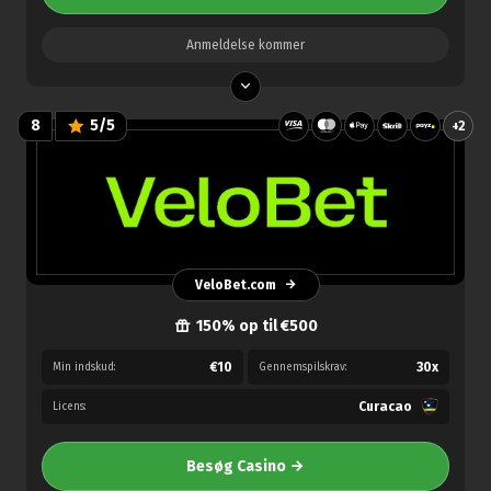
Anmeldelse kommer
5/5
+2
VeloBet.com
150% op til €500
€10
30x
Min indskud:
Gennemspilskrav:
Curacao
Licens:
Besøg Casino