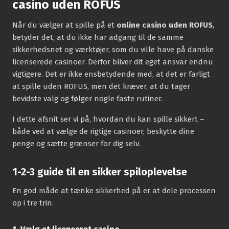
casino uden ROFUS
Når du vælger at spille på et
online casino uden ROFUS
,
betyder det, at du ikke har adgang til de samme
sikkerhedsnet og værktøjer, som du ville have på danske
licenserede casinoer. Derfor bliver dit eget ansvar endnu
vigtigere. Det er ikke ensbetydende med, at det er farligt
at spille uden ROFUS, men det kræver, at du tager
bevidste valg og følger nogle faste rutiner.
I dette afsnit ser vi på, hvordan du kan spille sikkert –
både ved at vælge de rigtige casinoer, beskytte dine
penge og sætte grænser for dig selv.
1-2-3 guide til en sikker spiloplevelse
En god måde at tænke sikkerhed på er at dele processen
op i tre trin.