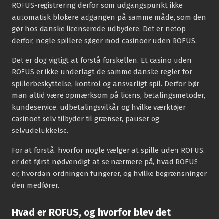
ROFUS-registrering derfor som udgangspunkt ikke
automatisk blokere adgangen på samme måde, som den
gør hos danske licenserede udbydere. Det er netop
derfor, nogle spillere søger mod casinoer uden ROFUS.
Det er dog vigtigt at forstå forskellen. Et casino uden
ROFUS er ikke underlagt de samme danske regler for
spillerbeskyttelse, kontrol og ansvarligt spil. Derfor bør
man altid være opmærksom på licens, betalingsmetoder,
kundeservice, udbetalingsvilkår og hvilke værktøjer
casinoet selv tilbyder til grænser, pauser og
selvudelukkelse.
For at forstå, hvorfor nogle vælger at spille uden ROFUS,
er det først nødvendigt at se nærmere på, hvad ROFUS
er, hvordan ordningen fungerer, og hvilke begrænsninger
den medfører.
Hvad er ROFUS, og hvorfor blev det