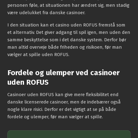
personen føle, at situationen har ændret sig, men stadig
være udelukket fra danske casinoer.
I den situation kan et casino uden ROFUS fremstå som
et alternativ. Det giver adgang til spil igen, men uden den
samme beskyttelse som i det danske system. Derfor bør
man altid overveje både friheden og risikoen, før man
vælger at spille uden ROFUS.
Fordele og ulemper ved casinoer
uden ROFUS
Casinoer uden ROFUS kan give mere fleksibilitet end
danske licenserede casinoer, men de indebærer også
nogle klare risici. Derfor er det vigtigt at se på både
fordele og ulemper, før man vælger at spille.