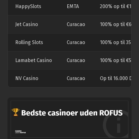
HappySlots
EMTA
200% op til €100
Jet Casino
Curacao
100% op til €600
Rolling Slots
Curacao
100% op til 3500 
Lamabet Casino
Curacao
100% op til €500 
NV Casino
Curacao
Op til 16.000 DKK