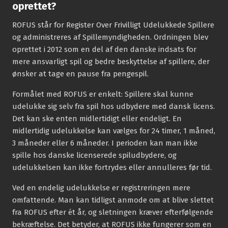
oprettet?
ROFUS står for Register Over Frivilligt Udelukkede Spillere
og administreres af Spillemyndigheden. Ordningen blev
oprettet i 2012 som en del af den danske indsats for
mere ansvarligt spil og bedre beskyttelse af spillere, der
ønsker at tage en pause fra pengespil.
Formålet med ROFUS er enkelt: Spillere skal kunne
udelukke sig selv fra spil hos udbydere med dansk licens.
Det kan ske enten midlertidigt eller endeligt. En
midlertidig udelukkelse kan vælges for 24 timer, 1 måned,
3 måneder eller 6 måneder. I perioden kan man ikke
spille hos danske licenserede spiludbydere, og
udelukkelsen kan ikke fortrydes eller annulleres før tid.
Ved en endelig udelukkelse er registreringen mere
omfattende. Man kan tidligst anmode om at blive slettet
fra ROFUS efter ét år, og sletningen kræver efterfølgende
bekræftelse. Det betyder, at ROFUS ikke fungerer som en