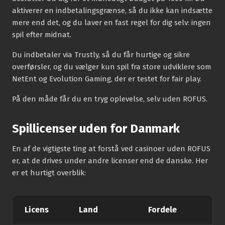
aktiverer en indbetalingsgrænse, så du ikke kan indsætte
mere end det, og du laver en fast regel for dig selv: ingen
spil efter midnat.
Du indbetaler via Trustly, så du får hurtige og sikre
overførsler, og du vælger kun spil fra store udviklere som
NetEnt og Evolution Gaming, der er testet for fair play.
På den måde får du en tryg oplevelse, selv uden ROFUS.
Spillicenser uden for Danmark
En af de vigtigste ting at forstå ved casinoer uden ROFUS
er, at de drives under andre licenser end de danske. Her
er et hurtigt overblik:
Licens
Land
Fordele