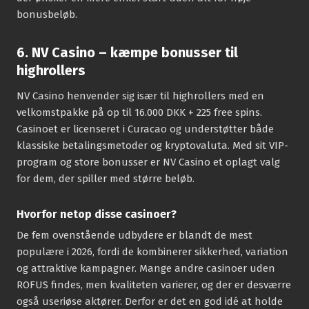
bonusbeløb.
6. NV Casino – kæmpe bonusser til
highrollers
NV Casino henvender sig især til highrollers med en
velkomstpakke på op til 16.000 DKK + 225 free spins.
Casinoet er licenseret i Curacao og understøtter både
klassiske betalingsmetoder og kryptovaluta. Med sit VIP-
program og store bonusser er NV Casino et oplagt valg
for dem, der spiller med større beløb.
Hvorfor netop disse casinoer?
De fem ovenstående udbydere er blandt de mest
populære i 2026, fordi de kombinerer sikkerhed, variation
og attraktive kampagner. Mange andre casinoer uden
ROFUS findes, men kvaliteten varierer, og der er desværre
også useriøse aktører. Derfor er det en god idé at holde