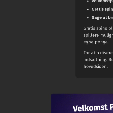
Velkomstp
Gratis spin
Dage at b
Gratis spins bl
spillere mulig
egne penge.
For at aktiver
indsætning. Re
hovedsiden.