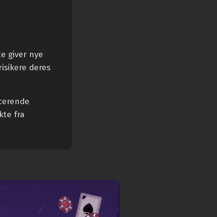
te giver nye
risikere deres
icerende
kte fra