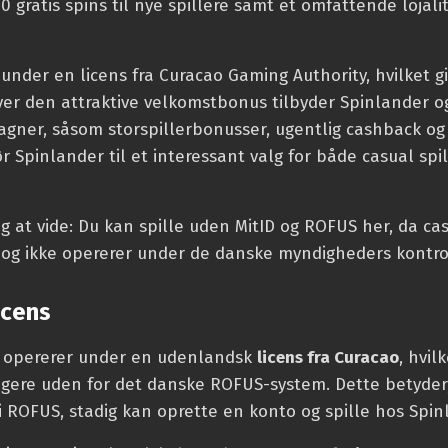
0 gratis spins til nye spillere samt et omfattende loja
under en licens fra Curacao Gaming Authority, hvilket gi
over den attraktive velkomstbonus tilbyder Spinlander 
er, såsom storspillerbonusser, ugentlig cashback og 
r Spinlander til et interessant valg for både casual spi
ng at vide: Du kan spille uden MitID og ROFUS her, da ca
s og ikke opererer under de danske myndigheders kontro
icens
o opererer under en udenlandsk
licens fra Curacao
, hvil
ngere uden for det danske ROFUS-system. Dette betyder,
g i ROFUS, stadig kan oprette en konto og spille hos Spin