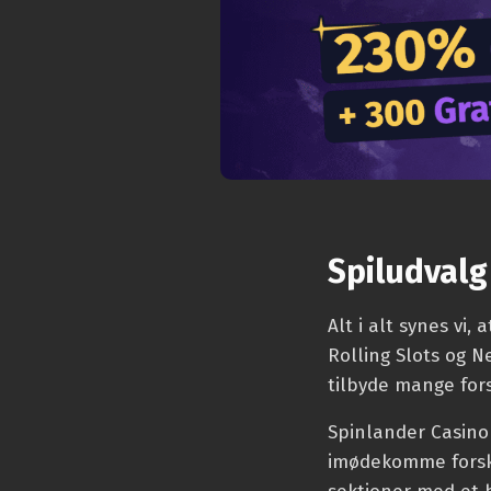
Spiludvalg
Alt i alt synes vi,
Rolling Slots og N
tilbyde mange fors
Spinlander Casino 
imødekomme forske