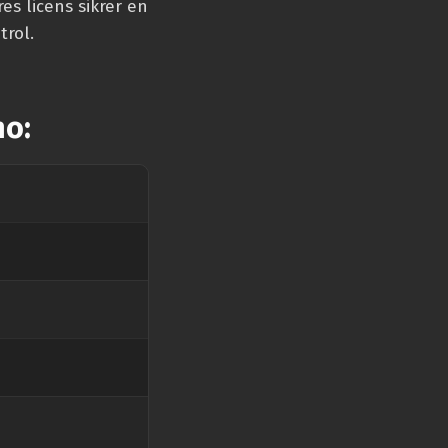
es licens sikrer en
trol.
no: