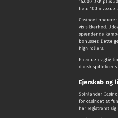
15.000 DKK plus 30
hele 100 niveauer.
Casinoet opererer 
vis sikkerhed. Ud
spændende kampagn
bonusser. Dette gø
high rollers.
En anden vigtig ti
dansk spillelicen
Ejerskab og l
Spinlander Casin
for casinoet at fu
har registreret si