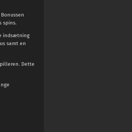
. Bonussen
 spins.
te indsætning
nus samt en
pilleren. Dette
ange