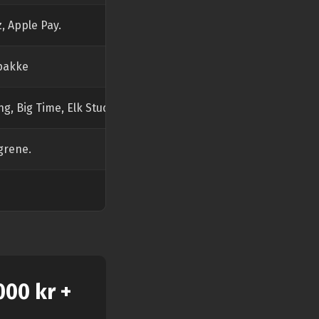
, Apple Pay.
tpakke
g, Big Time, Elk Studios.
sgrene.
000 kr +