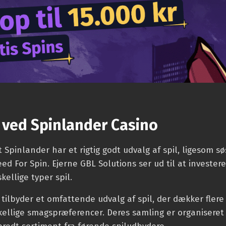
 ved Spinlander Casino
 at Spinlander har et rigtig godt udvalg af spil, ligesom 
eed For Spin. Ejerne GBL Solutions ser ud til at invester
kellige typer spil.
tilbyder et omfattende udvalg af spil, der dækker flere 
llige smagspræferencer. Deres samling er organiseret 