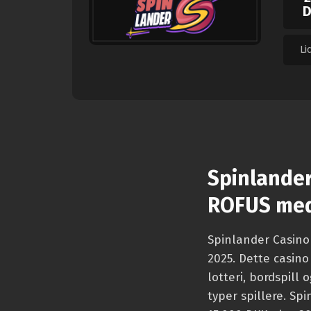
Li
Spinlander
ROFUS med
Spinlander Casino
2025. Dette casino
lotteri, bordspill
typer spillere. Sp