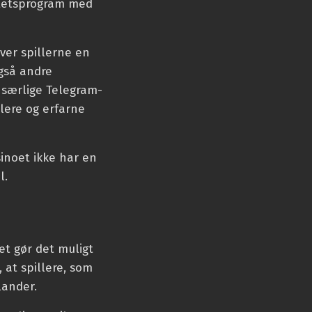
litetsprogram med
ver spillerne en
også andre
særlige Telegram-
llere og erfarne
sinoet ikke har en
l.
ket gør det muligt
 at spillere, som
lander.