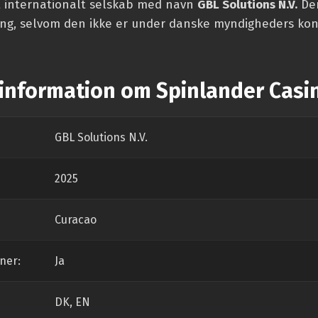
et internationalt selskab med navn
GBL Solutions N.V.
Der
ring, selvom den ikke er under danske myndigheders kon
 information om Spinlander Casi
GBL Solutions N.V.
2025
Curacao
ner:
Ja
DK, EN