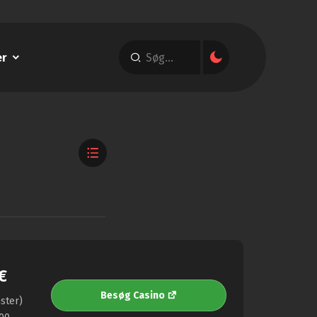
er
€
Besøg Casino
nster)