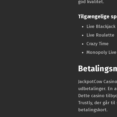
god kvalitet.
Tilgængelige spi
Live Blackjack
Live Roulette
Crazy Time
Monopoly Live
Betalingsm
JackpotCow Casino 
udbetalinger. En a
Dette casino tilb
Trustly, der går t
betalingskort.