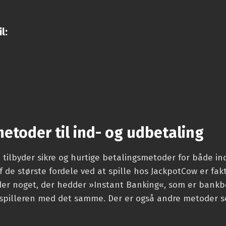
l:
etoder til ind- og udbetaling
tilbyder sikre og hurtige betalingsmetoder for både in
f de største fordele ved at spille hos JackpotCow er fak
yder noget, der hedder »Instant Banking«, som er bank
il spilleren med det samme. Der er også andre metoder 