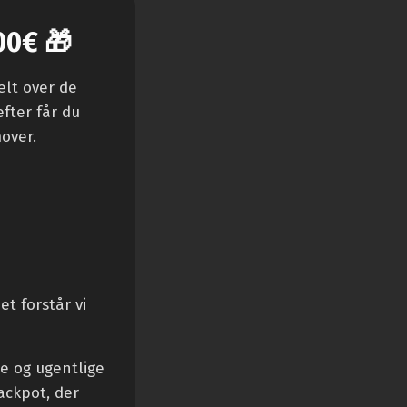
00€ 🎁
elt over de
fter får du
over.
t forstår vi
e og ugentlige
ackpot, der