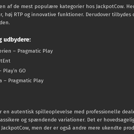
en af de mest populære kategorier hos JackpotCow. Her 
 høj RTP og innovative funktioner. Derudover tilbydes d
iden.
g udbydere:
rien – Pragmatic Play
etEnt
– Play’n GO
 – Pragmatic Play
er en autentisk spilleoplevelse med professionelle dea
assikere og spændende variationer. Det er hovedsagelig
til JackpotCow, men der er også andre mere ukendte pro