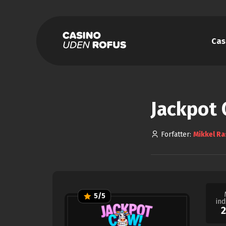
Cas
Jackpot 
Forfatter:
Mikkel R
5/5
ind