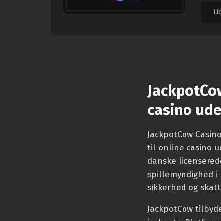
Li
JackpotCow
casino ud
JackpotCow Casino 
til online casino 
danske licenserede
spillemyndighed i 
sikkerhed og skatte
JackpotCow tilbyde