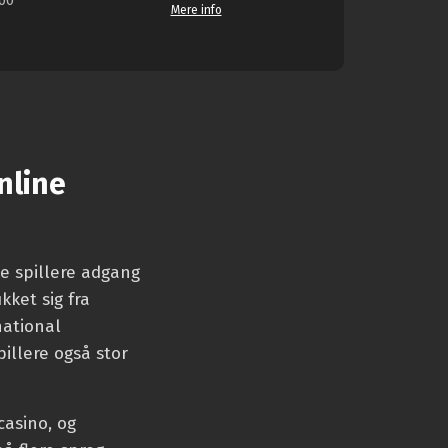
000
Mere info
nline
ke spillere adgang
kket sig fra
national
illere også stor
casino, og