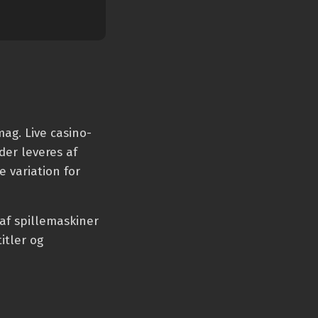
ag. Live casino-
der leveres af
e variation for
af spillemaskiner
itler og