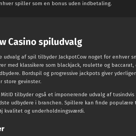
enhver spiller som en bonus uden indbetaling.
w Casino spiludvalg
udvalg af spil tilbyder JackpotCow noget for enhver sm
r med klassikere som blackjack, roulette og baccarat, 
bydere. Bordspil og progressive jackpots giver yderliger
r store gevinster.
MitID tilbyder også et imponerende udvalg af tusindvis 
dste udbydere i branchen. Spillere kan finde populære t
j kvalitet og underholdningsværdi.
er