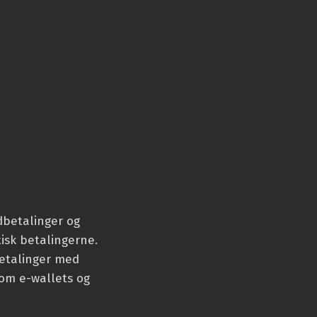
dbetalinger og
tisk betalingerne.
betalinger med
som e-wallets og