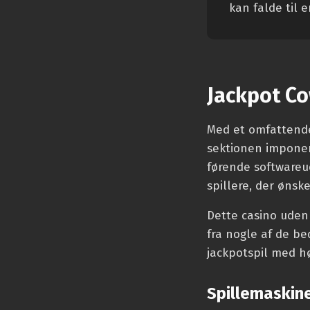
kan falde til 
Jackpot Co
Med et omfattende 
sektionen imponere
førende softwareud
spillere, der ønske
Dette casino uden 
fra nogle af de be
jackpotspil med hø
Spillemaskin