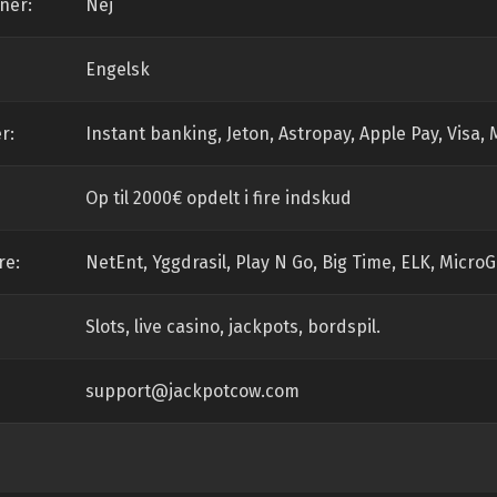
ner:
Nej
Engelsk
r:
Instant banking, Jeton, Astropay, Apple Pay, Visa,
Op til 2000€ opdelt i fire indskud
re:
NetEnt, Yggdrasil, Play N Go, Big Time, ELK, MicroG
Slots, live casino, jackpots, bordspil.
support@jackpotcow.com