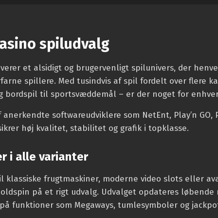
asino spiludvalg
verer et alsidigt og brugervenligt spilunivers, der henve
rne spillere. Med tusindvis af spil fordelt over flere ka
g bordspil til sportsvæddemål – er der noget for enhve
f anerkendte softwareudviklere som NetEnt, Play’n GO, 
ikrer høj kvalitet, stabilitet og grafik i topklasse.
 i alle varianter
l klassiske frugtmaskiner, moderne video slots eller a
oldspin på et rigt udvalg. Udvalget opdateres løbende m
e på funktioner som Megaways, tumlesymboler og jackpot