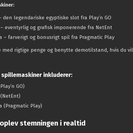
kiner:
 den legendariske egyptiske slot fra Play’n GO
– eventyrlig og grafisk imponerende fra NetEnt
– farverigt og bonusrigt spil fra Pragmatic Play
 med rigtige penge og benytte demotilstand, hvis du vil 
spillemaskiner inkluderer:
Play’n GO)
 (NetEnt)
 (Pragmatic Play)
 oplev stemningen i realtid