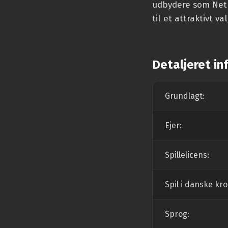
udbydere som NetE
til et attraktivt v
Detaljeret i
Grundlagt:
Ejer:
Spillelicens:
Spil i danske kro
Sprog: