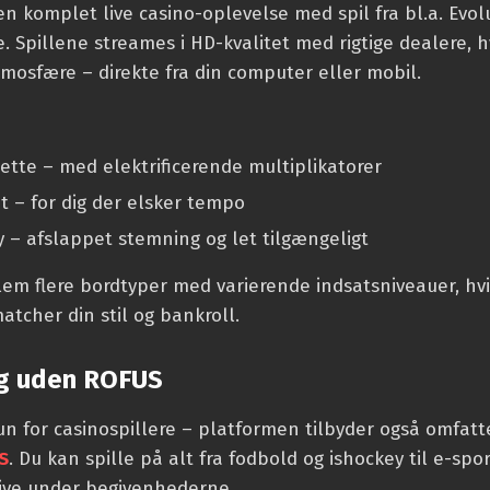
en komplet live casino-oplevelse med spil fra bl.a. Evo
e. Spillene streames i HD-kvalitet med rigtige dealere, 
mosfære – direkte fra din computer eller mobil.
ette – med elektrificerende multiplikatorer
 – for dig der elsker tempo
y – afslappet stemning og let tilgængeligt
m flere bordtyper med varierende indsatsniveauer, hvil
matcher din stil og bankroll.
g uden ROFUS
kun for casinospillere – platformen tilbyder også omfa
S
. Du kan spille på alt fra fodbold og ishockey til e-spo
live under begivenhederne.