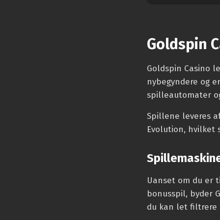
Goldspin C
Goldspin Casino le
nybegyndere og erfa
spilleautomater o
Spillene leveres a
Evolution, hvilket s
Spillemaskiner
Uanset om du er ti
bonusspil, byder G
du kan let filtrer