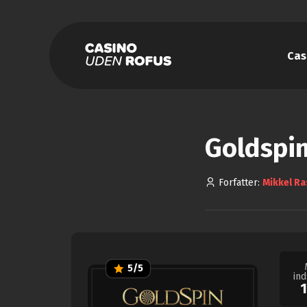
Cas
Goldspin
Forfatter:
Mikkel R
5/5
ind