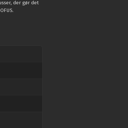
ser, der gør det
ROFUS.