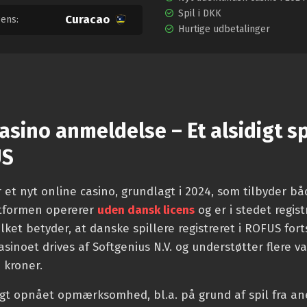
Spil i DKK
Curacao
cens:
Hurtige udbetalinger
asino anmeldelse – Et alsidigt sp
US
 et nyt online casino, grundlagt i 2024, som tilbyder bå
atformen opererer
uden dansk licens
og er i stedet regis
ilket betyder, at danske spillere registreret i ROFUS for
Casinoet drives af Softgenius N.V. og understøtter flere v
 kroner.
igt opnået opmærksomhed, bl.a. på grund af spil fra a