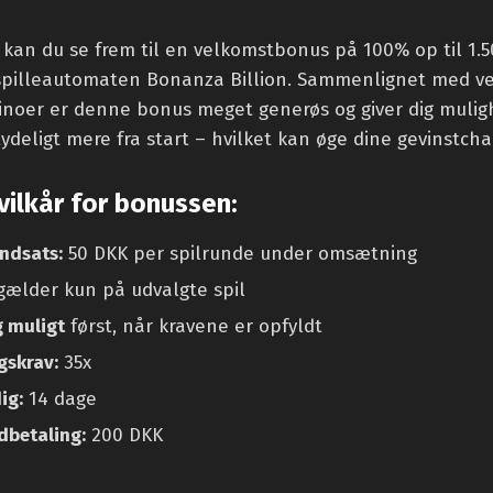
 kan du se frem til en velkomstbonus på 100% op til 1.
 spilleautomaten Bonanza Billion. Sammenlignet med v
inoer er denne bonus meget generøs og giver dig muligh
ydeligt mere fra start – hvilket kan øge dine gevinstcha
vilkår for bonussen:
ndsats:
50 DKK per spilrunde under omsætning
ælder kun på udvalgte spil
 muligt
først, når kravene er opfyldt
skrav:
35x
ig:
14 dage
dbetaling:
200 DKK