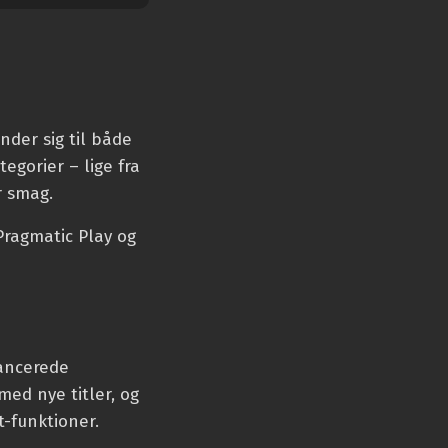
nder sig til både
tegorier – lige fra
r smag.
Pragmatic Play og
vancerede
ed nye titler, og
-funktioner.